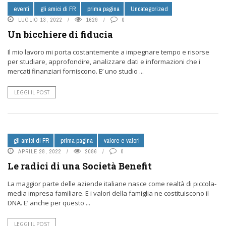
eventi
gli amici di FR
prima pagina
Uncategorized
LUGLIO 13, 2022
1629
0
Un bicchiere di fiducia
Il mio lavoro mi porta costantemente a impegnare tempo e risorse
per studiare, approfondire, analizzare dati e informazioni che i
mercati finanziari forniscono. E’ uno studio ...
LEGGI IL POST
gli amici di FR
prima pagina
valore e valori
APRILE 28, 2022
2086
0
Le radici di una Società Benefit
La maggior parte delle aziende italiane nasce come realtà di piccola-
media impresa familiare. E i valori della famiglia ne costituiscono il
DNA. E’ anche per questo ...
LEGGI IL POST