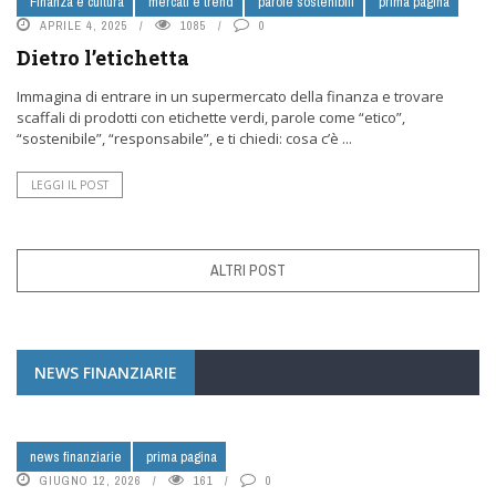
Finanza e cultura
mercati e trend
parole sostenibili
prima pagina
APRILE 4, 2025
1085
0
Dietro l’etichetta
Immagina di entrare in un supermercato della finanza e trovare
scaffali di prodotti con etichette verdi, parole come “etico”,
“sostenibile”, “responsabile”, e ti chiedi: cosa c’è ...
LEGGI IL POST
ALTRI POST
NEWS FINANZIARIE
news finanziarie
prima pagina
GIUGNO 12, 2026
161
0