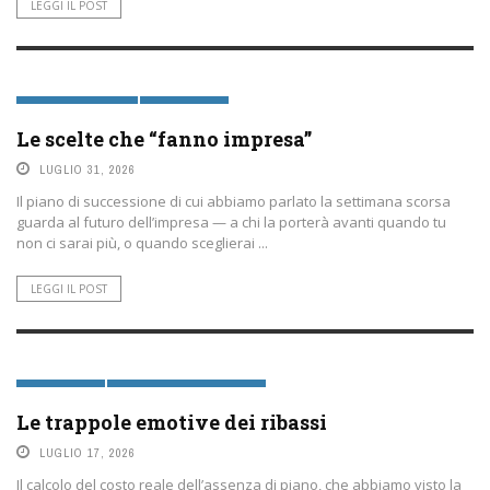
LEGGI IL POST
PAROLE SOSTENIBILI
PRIMA PAGINA
Le scelte che “fanno impresa”
LUGLIO 31, 2026
Il piano di successione di cui abbiamo parlato la settimana scorsa
guarda al futuro dell’impresa — a chi la porterà avanti quando tu
non ci sarai più, o quando sceglierai ...
LEGGI IL POST
PRIMA PAGINA
SOLUZIONI D'INVESTIMENTO
Le trappole emotive dei ribassi
LUGLIO 17, 2026
Il calcolo del costo reale dell’assenza di piano, che abbiamo visto la