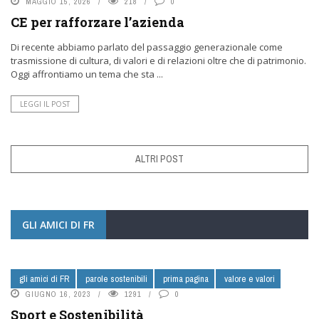
MAGGIO 15, 2026
218
0
CE per rafforzare l’azienda
Di recente abbiamo parlato del passaggio generazionale come
trasmissione di cultura, di valori e di relazioni oltre che di patrimonio.
Oggi affrontiamo un tema che sta ...
LEGGI IL POST
ALTRI POST
GLI AMICI DI FR
gli amici di FR
parole sostenibili
prima pagina
valore e valori
GIUGNO 16, 2023
1291
0
Sport e Sostenibilità