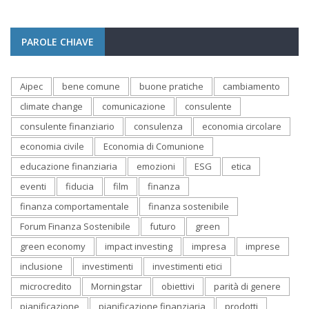
PAROLE CHIAVE
Aipec
bene comune
buone pratiche
cambiamento
climate change
comunicazione
consulente
consulente finanziario
consulenza
economia circolare
economia civile
Economia di Comunione
educazione finanziaria
emozioni
ESG
etica
eventi
fiducia
film
finanza
finanza comportamentale
finanza sostenibile
Forum Finanza Sostenibile
futuro
green
green economy
impact investing
impresa
imprese
inclusione
investimenti
investimenti etici
microcredito
Morningstar
obiettivi
parità di genere
pianificazione
pianificazione finanziaria
prodotti