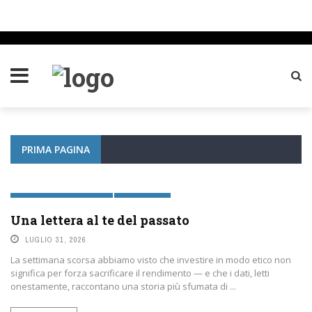
PRIMA PAGINA
PIANIFICAZIONE FINANZIARIA
PRIMA PAGINA
Una lettera al te del passato
LUGLIO 31, 2026
La settimana scorsa abbiamo visto che investire in modo etico non
significa per forza sacrificare il rendimento — e che i dati, letti
onestamente, raccontano una storia più sfumata di ...