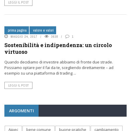
LEGGI IL POST
prima pagina
valore e valori
MAGGIO 24, 2017
3638
1
Sostenibilità e indipendenza: un circolo
virtuoso
Quando decidiamo di investire abbiamo di fronte due strade.
Possiamo optare per il fai da te, scegliendo direttamente – ad
esempio su una piattaforma di trading ...
LEGGI IL POST
ARGOMENTI
Aipec
bene comune
buone pratiche
cambiamento