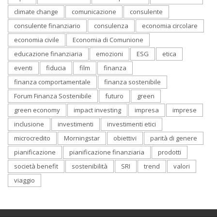
climate change
comunicazione
consulente
consulente finanziario
consulenza
economia circolare
economia civile
Economia di Comunione
educazione finanziaria
emozioni
ESG
etica
eventi
fiducia
film
finanza
finanza comportamentale
finanza sostenibile
Forum Finanza Sostenibile
futuro
green
green economy
impact investing
impresa
imprese
inclusione
investimenti
investimenti etici
microcredito
Morningstar
obiettivi
parità di genere
pianificazione
pianificazione finanziaria
prodotti
società benefit
sostenibilità
SRI
trend
valori
viaggio