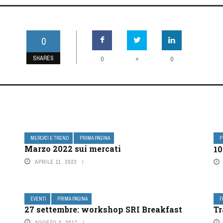
0
SHARES
+
0
0
MERCATI E TREND
PRIMA PAGINA
P
Marzo 2022 sui mercati
10
APRILE 11, 2022
EVENTI
PRIMA PAGINA
F
27 settembre: workshop SRI Breakfast
Tr
AGOSTO 3, 2017