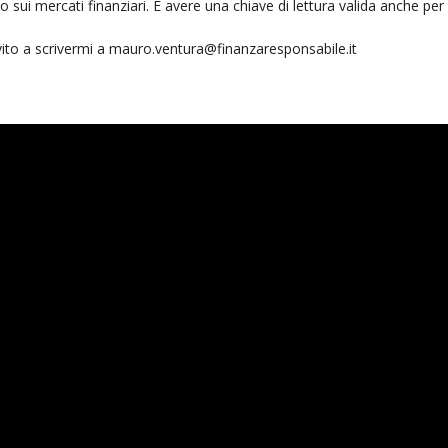
sui mercati finanziari. E avere una chiave di lettura valida anche per i
vito a scrivermi a mauro.ventura@finanzaresponsabile.it