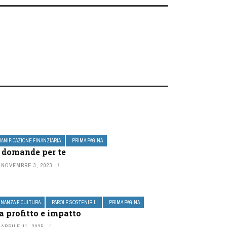
IANIFICAZIONE FINANZIARIA
PRIMA PAGINA
 domande per te
NOVEMBRE 3, 2023
INANZA E CULTURA
PAROLE SOSTENIBILI
PRIMA PAGINA
a profitto e impatto
APRILE 11, 2025