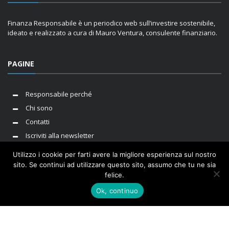
Finanza Responsabile è un periodico web sull’investire sostenibile,
ideato e realizzato a cura di Mauro Ventura, consulente finanziario.
PAGINE
Responsabile perché
Chi sono
Contatti
Iscriviti alla newsletter
Utilizzo i cookie per farti avere la migliore esperienza sul nostro
sito. Se continui ad utilizzare questo sito, assumo che tu ne sia
felice.
I cookie ci aiutano ad erogare servizi di qualità. Utilizzando i
Sito a cura di Mauro Ventura. P.IVA 10781440010 |
Privacy Policy
|
nostri servizi, l'utente accetta le nostre modalità d'uso dei
Cookie Policy
Ok, continuo
cookie.
OK