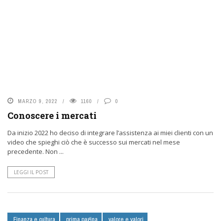
MARZO 9, 2022
1160
0
Conoscere i mercati
Da inizio 2022 ho deciso di integrare l’assistenza ai miei clienti con un
video che spieghi ciò che è successo sui mercati nel mese
precedente. Non ...
LEGGI IL POST
Finanza e cultura
prima pagina
valore e valori