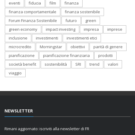
eventi
fiducia
film
finanza
finanza comportamentale
finanza sostenibile
Forum Finanza Sostenibile
futuro
green
green economy
impact investing
impresa
imprese
inclusione
investimenti
investimenti etici
microcredito
Morningstar
obiettivi
parità di genere
pianificazione
pianificazione finanziaria
prodotti
società benefit
sostenibilità
SRI
trend
valori
viaggio
NEWSLETTER
Rimani aggiornato: iscriviti alla newsletter di FR