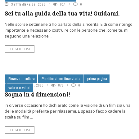
SETTEMBRE 22, 2023
914
0
Sei tu alla guida della tua vita! Guidami.
Nelle scorse settimane ti ho parlato della sincerità. E di come ritengo
importante e necessario costruire con le persone che, come te, mi
seguono una relazione ...
LEGGI IL POST
Finanza e cultura
Pianificazione finanziaria
prima pagina
SETTEMBRE 8, 2023
878
0
valore e valori
Sogna in 4 dimensioni!
In diverse occasioni ho dichiarato come la visione di un film sia una
delle modalità preferite per rilassarmi. E spesso faccio cadere la
scelta su film ...
LEGGI IL POST