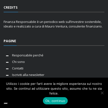
CREDITS
Finanza Responsabile è un periodico web sull’investire sostenibile,
ideato e realizzato a cura di Mauro Ventura, consulente finanziario.
PAGINE
Responsabile perché
Chi sono
Contatti
Iscriviti alla newsletter
Utilizzo i cookie per farti avere la migliore esperienza sul nostro
sito. Se continui ad utilizzare questo sito, assumo che tu ne sia
felice.
I cookie ci aiutano ad erogare servizi di qualità. Utilizzando i
Sito a cura di Mauro Ventura. P.IVA 10781440010 |
Privacy Policy
|
nostri servizi, l'utente accetta le nostre modalità d'uso dei
Cookie Policy
Ok, continuo
cookie.
OK