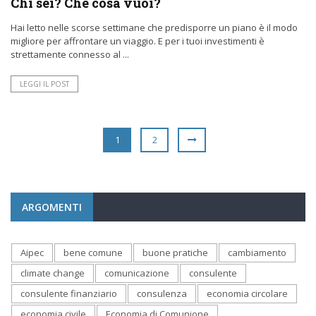
Chi sei? Che cosa vuoi?
Hai letto nelle scorse settimane che predisporre un piano è il modo
migliore per affrontare un viaggio. E per i tuoi investimenti è
strettamente connesso al ...
LEGGI IL POST
1
2
ARGOMENTI
Aipec
bene comune
buone pratiche
cambiamento
climate change
comunicazione
consulente
consulente finanziario
consulenza
economia circolare
economia civile
Economia di Comunione