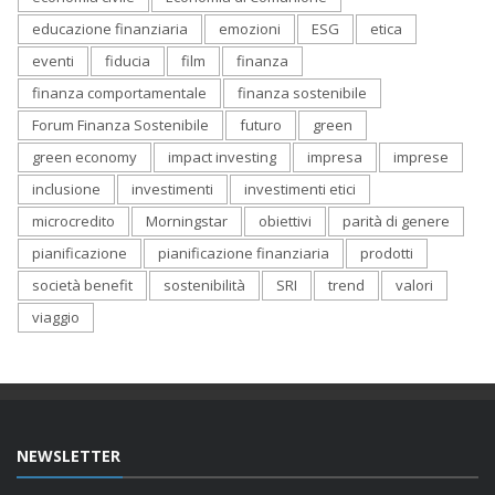
educazione finanziaria
emozioni
ESG
etica
eventi
fiducia
film
finanza
finanza comportamentale
finanza sostenibile
Forum Finanza Sostenibile
futuro
green
green economy
impact investing
impresa
imprese
inclusione
investimenti
investimenti etici
microcredito
Morningstar
obiettivi
parità di genere
pianificazione
pianificazione finanziaria
prodotti
società benefit
sostenibilità
SRI
trend
valori
viaggio
NEWSLETTER