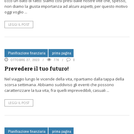
Ecco un dato di fatto: siamo così presi dalle nostre vite che, spesso,
non diamo la giusta importanza ad alcuni aspetti, per questo motivo
oggi voglio ...
LEGGI IL POST
Pianificazione finanziaria
prima pagina
OTTOBRE 27, 2023
776
0
Prevedere il tuo futuro!
Nel viaggio lungo le vicende della vita, ripartiamo dalla tappa della
scorsa settimana. Abbiamo suddiviso gli eventi che possono
caratterizzare la tua vita, fra quelli imprevedibili, casuali ...
LEGGI IL POST
Pianificazione finanziaria
prima pagina