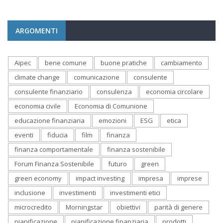
ARGOMENTI
Aipec
bene comune
buone pratiche
cambiamento
climate change
comunicazione
consulente
consulente finanziario
consulenza
economia circolare
economia civile
Economia di Comunione
educazione finanziaria
emozioni
ESG
etica
eventi
fiducia
film
finanza
finanza comportamentale
finanza sostenibile
Forum Finanza Sostenibile
futuro
green
green economy
impact investing
impresa
imprese
inclusione
investimenti
investimenti etici
microcredito
Morningstar
obiettivi
parità di genere
pianificazione
pianificazione finanziaria
prodotti