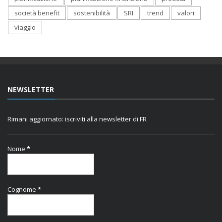
società benefit
sostenibilità
SRI
trend
valori
viaggio
NEWSLETTER
Rimani aggiornato: iscriviti alla newsletter di FR
Nome
*
Cognome
*