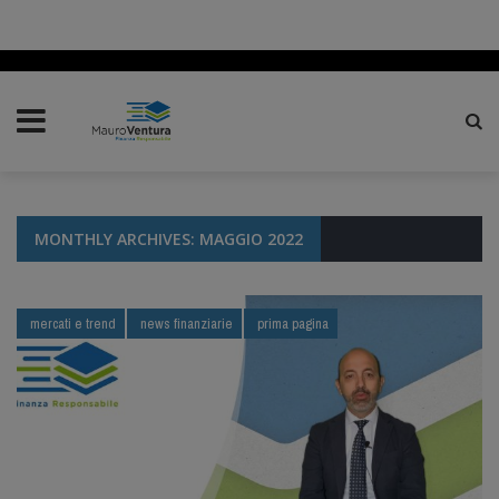
MONTHLY ARCHIVES: MAGGIO 2022
mercati e trend
news finanziarie
prima pagina