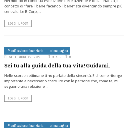
Nel mondo in continua evoluzione delle aziende e della finanza, il
concetto di “fare il bene facendo il bene” sta diventando sempre più
centrale. Le B-Corp, ...
LEGGI IL POST
Pianificazione finanziaria
prima pagina
SETTEMBRE 22, 2023
914
0
Sei tu alla guida della tua vita! Guidami.
Nelle scorse settimane ti ho parlato della sincerità. E di come ritengo
importante e necessario costruire con le persone che, come te, mi
seguono una relazione ...
LEGGI IL POST
Pianificazione finanziaria
prima pagina