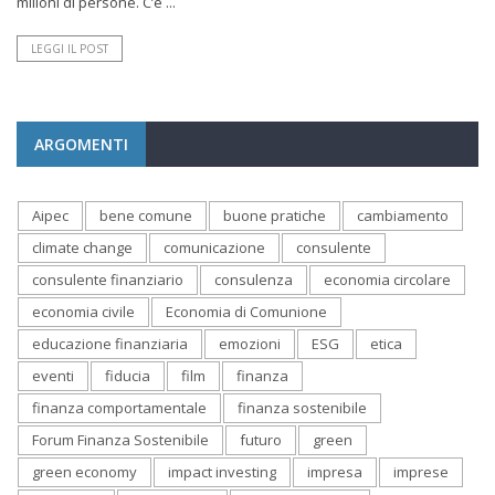
milioni di persone. C’è ...
LEGGI IL POST
ARGOMENTI
Aipec
bene comune
buone pratiche
cambiamento
climate change
comunicazione
consulente
consulente finanziario
consulenza
economia circolare
economia civile
Economia di Comunione
educazione finanziaria
emozioni
ESG
etica
eventi
fiducia
film
finanza
finanza comportamentale
finanza sostenibile
Forum Finanza Sostenibile
futuro
green
green economy
impact investing
impresa
imprese