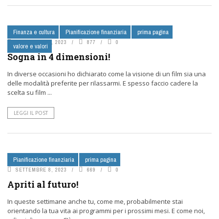
Finanza e cultura
Pianificazione finanziaria
prima pagina
SETTEMBRE 8, 2023
877
0
valore e valori
Sogna in 4 dimensioni!
In diverse occasioni ho dichiarato come la visione di un film sia una
delle modalità preferite per rilassarmi. E spesso faccio cadere la
scelta su film ...
LEGGI IL POST
Pianificazione finanziaria
prima pagina
SETTEMBRE 8, 2023
669
0
Apriti al futuro!
In queste settimane anche tu, come me, probabilmente stai
orientando la tua vita ai programmi per i prossimi mesi. E come noi,