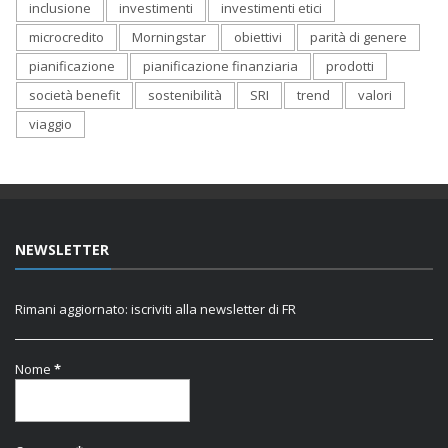
inclusione
investimenti
investimenti etici
microcredito
Morningstar
obiettivi
parità di genere
pianificazione
pianificazione finanziaria
prodotti
società benefit
sostenibilità
SRI
trend
valori
viaggio
NEWSLETTER
Rimani aggiornato: iscriviti alla newsletter di FR
Nome
*