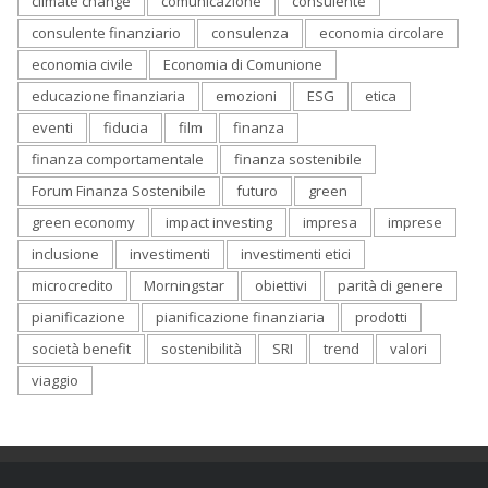
climate change
comunicazione
consulente
consulente finanziario
consulenza
economia circolare
economia civile
Economia di Comunione
educazione finanziaria
emozioni
ESG
etica
eventi
fiducia
film
finanza
finanza comportamentale
finanza sostenibile
Forum Finanza Sostenibile
futuro
green
green economy
impact investing
impresa
imprese
inclusione
investimenti
investimenti etici
microcredito
Morningstar
obiettivi
parità di genere
pianificazione
pianificazione finanziaria
prodotti
società benefit
sostenibilità
SRI
trend
valori
viaggio