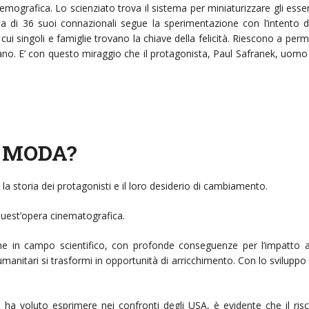
mografica. Lo scienziato trova il sistema per miniaturizzare gli esse
ia di 36 suoi connazionali segue la sperimentazione con l’intento 
ui singoli e famiglie trovano la chiave della felicità. Riescono a perm
ano. E’ con questo miraggio che il protagonista, Paul Safranek, uomo 
I MODA?
e la storia dei protagonisti e il loro desiderio di cambiamento.
 quest’opera cinematografica.
 in campo scientifico, con profonde conseguenze per l’impatto am
anitari si trasformi in opportunità di arricchimento. Con lo sviluppo 
sta ha voluto esprimere nei confronti degli USA, è evidente che il ri