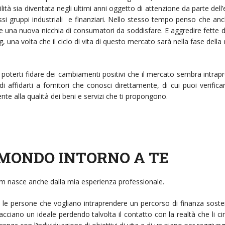
lità sia diventata negli ultimi anni oggetto di attenzione da parte de
ssi gruppi industriali e finanziari. Nello stesso tempo penso che anch
una nuova nicchia di consumatori da soddisfare. E aggredire fette d
, una volta che il ciclo di vita di questo mercato sarà nella fase della
poterti fidare dei cambiamenti positivi che il mercato sembra intrap
i affidarti a fornitori che conosci direttamente, di cui puoi verific
nte alla qualità dei beni e servizi che ti propongono.
 MONDO INTORNO A TE
ilm nasce anche dalla mia esperienza professionale.
 le persone che vogliano intraprendere un percorso di finanza sosten
iano un ideale perdendo talvolta il contatto con la realtà che li circo