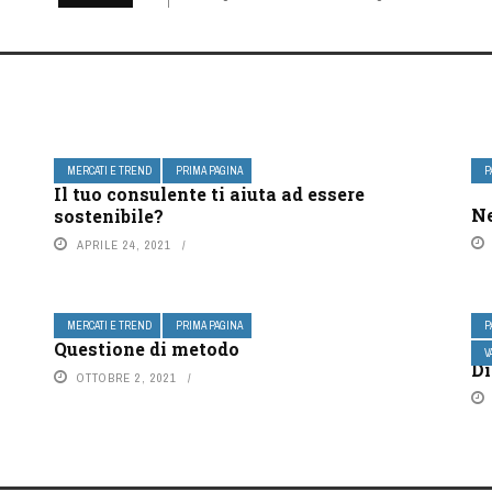
MERCATI E TREND
PRIMA PAGINA
P
Il tuo consulente ti aiuta ad essere
Ne
sostenibile?
APRILE 24, 2021
MERCATI E TREND
PRIMA PAGINA
P
Questione di metodo
V
Di
OTTOBRE 2, 2021