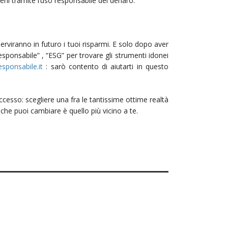
erli tramite l’uso responsabile del denaro.
 serviranno in futuro i tuoi risparmi. E solo dopo aver
sponsabile” , “ESG” per trovare gli strumenti idonei
sponsabile.it
: sarò contento di aiutarti in questo
cesso: scegliere una fra le tantissime ottime realtà
he puoi cambiare è quello più vicino a te.