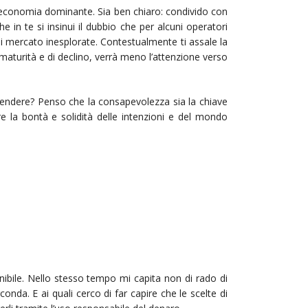
ll’economia dominante. Sia ben chiaro: condivido con
e in te si insinui il dubbio che per alcuni operatori
i mercato inesplorate. Contestualmente ti assale la
 maturità e di declino, verrà meno l’attenzione verso
rendere? Penso che la consapevolezza sia la chiave
are la bontà e solidità delle intenzioni e del mondo
ibile. Nello stesso tempo mi capita non di rado di
nda. E ai quali cerco di far capire che le scelte di