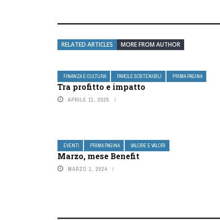
RELATED ARTICLES
MORE FROM AUTHOR
FINANZA E CULTURA
PAROLE SOSTENIBILI
PRIMA PAGINA
Tra profitto e impatto
APRILE 11, 2025
EVENTI
PRIMA PAGINA
VALORE E VALORI
Marzo, mese Benefit
MARZO 1, 2024