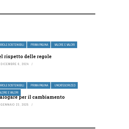
AROLE SOSTENIBILI
PRIMA PAGINA
VALORE E VALORI
l rispetto delle regole
DICEMBRE 6, 2024
AROLE SOSTENIBILI
PRIMA PAGINA
UNCATEGORIZED
ALORE E VALORI
alogare per il cambiamento
GENNAIO 23, 2025