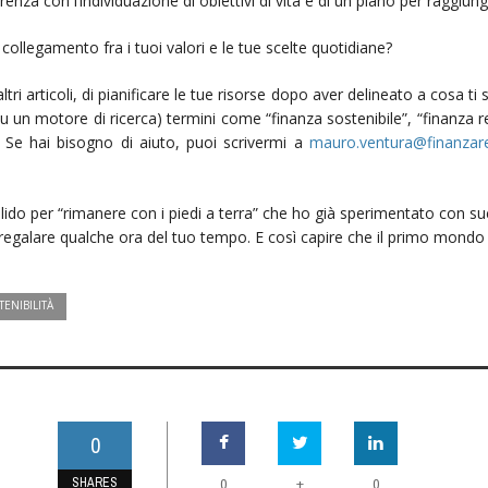
nza con l’individuazione di obiettivi di vita e di un piano per raggiung
collegamento fra i tuoi valori e le tue scelte quotidiane?
tri articoli, di pianificare le tue risorse dopo aver delineato a cosa ti
un motore di ricerca) termini come “finanza sostenibile”, “finanza re
i. Se hai bisogno di aiuto, puoi scrivermi a
mauro.ventura@finanzare
lido per “rimanere con i piedi a terra” che ho già sperimentato con suc
egalare qualche ora del tuo tempo. E così capire che il primo mondo c
ENIBILITÀ
0
SHARES
+
0
0