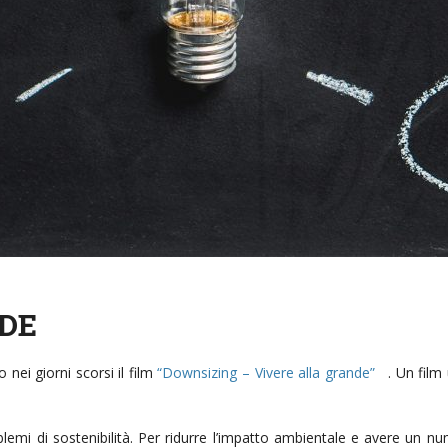
DE
i giorni scorsi il film
“Downsizing – Vivere alla grande”
. Un film 
emi di sostenibilità. Per ridurre l’impatto ambientale e avere un num