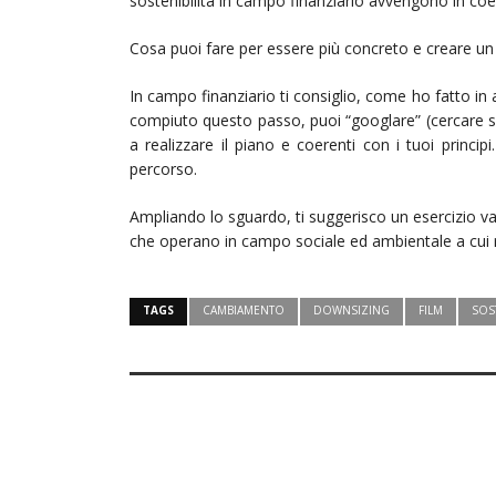
sostenibilità in campo finanziario avvengono in coere
Cosa puoi fare per essere più concreto e creare un 
In campo finanziario ti consiglio, come ho fatto in al
compiuto questo passo, puoi “googlare” (cercare su 
a realizzare il piano e coerenti con i tuoi princip
percorso.
Ampliando lo sguardo, ti suggerisco un esercizio va
che operano in campo sociale ed ambientale a cui r
TAGS
CAMBIAMENTO
DOWNSIZING
FILM
SOST