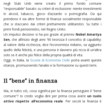
negli Stati Uniti viene creato il primo fondo comune
“responsabile” basato su criteri di esclusione: niente investimenti
in alcool, tabacco, gioco d’azzardo o pornografia. Da qui
prendono il via altre forme di finanza socialmente responsabile
che si staccano dai criteri prettamente utilitaristici. Su tutte i
primi fondi pensionistici, nel Regno Unito.
Un impulso decisivo si ha poi grazie al premio
Nobel Amartya
Sen
, che all’inizio degli anni ’90 teorizza il concetto di capability:
al valore della ricchezza, dice l’economista indiano, va aggiunto
quello della felicità, e una persona è davvero più ricca di un’altra
solo se è anche più felice della propria qualità di vita.
Oggi, in Italia, la
Scuola di Economia Civile
porta avanti queste
istanze, promuovendo l’analisi e la formazione su questi temi.
Il “bene” in finanza
Ma, in tutto ciò, cosa significa per la finanza perseguire il “bene
comune”? Io credo voglia dire per prima cosa avere
un ruolo
attivo rispetto all’economia reale
. Per secoli la finanza è