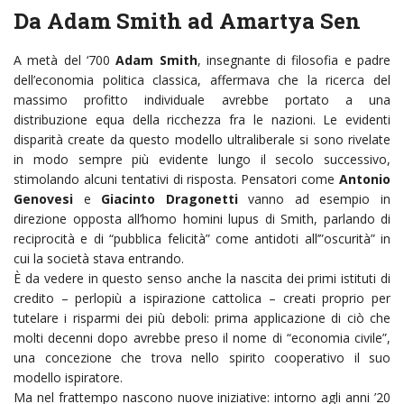
Da Adam Smith ad Amartya Sen
A metà del ‘700
Adam Smith
, insegnante di filosofia e padre
dell’economia politica classica, affermava che la ricerca del
massimo profitto individuale avrebbe portato a una
distribuzione equa della ricchezza fra le nazioni. Le evidenti
disparità create da questo modello ultraliberale si sono rivelate
in modo sempre più evidente lungo il secolo successivo,
stimolando alcuni tentativi di risposta. Pensatori come
Antonio
Genovesi
e
Giacinto Dragonetti
vanno ad esempio in
direzione opposta all’homo homini lupus di Smith, parlando di
reciprocità e di “pubblica felicità” come antidoti all’”oscurità” in
cui la società stava entrando.
È da vedere in questo senso anche la nascita dei primi istituti di
credito – perlopiù a ispirazione cattolica – creati proprio per
tutelare i risparmi dei più deboli: prima applicazione di ciò che
molti decenni dopo avrebbe preso il nome di “economia civile”,
una concezione che trova nello spirito cooperativo il suo
modello ispiratore.
Ma nel frattempo nascono nuove iniziative: intorno agli anni ’20