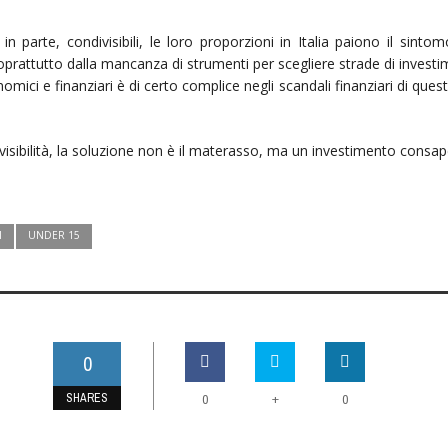
n parte, condivisibili, le loro proporzioni in Italia paiono il sint
prattutto dalla mancanza di strumenti per scegliere strade di investimen
ici e finanziari è di certo complice negli scandali finanziari di questi ul
 visibilità, la soluzione non è il materasso, ma un investimento cons
I
UNDER 15
0
SHARES
+
0
0