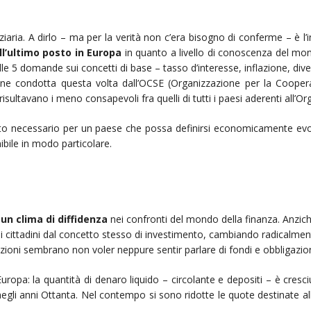
ziaria. A dirlo – ma per la verità non c’era bisogno di conferme – è l
ll’ultimo posto in Europa
in quanto a livello di conoscenza del mond
 5 domande sui concetti di base – tasso d’interesse, inflazione, divers
ne condotta questa volta dall’OCSE (Organizzazione per la Coope
 risultavano i meno consapevoli fra quelli di tutti i paesi aderenti all’O
osto necessario per un paese che possa definirsi economicamente evo
ibile in modo particolare.
,
un clima di diffidenza
nei confronti del mondo della finanza. Anzich
i cittadini dal concetto stesso di investimento, cambiando radicalment
ezioni sembrano non voler neppure sentir parlare di fondi e obbligazion
uropa: la quantità di denaro liquido – circolante e depositi – è cresci
negli anni Ottanta. Nel contempo si sono ridotte le quote destinate al