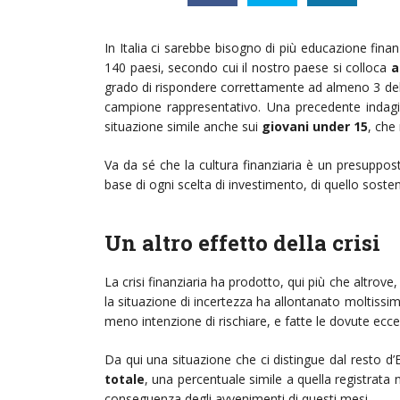
In Italia ci sarebbe bisogno di più educazione finan
140 paesi, secondo cui il nostro paese si colloca
a
grado di rispondere correttamente ad almeno 3 delle
campione rappresentativo. Una precedente indagi
situazione simile anche sui
giovani under 15
, che
Va da sé che la cultura finanziaria è un presupp
base di ogni scelta di investimento, di quello sosten
Un altro effetto della crisi
La crisi finanziaria ha prodotto, qui più che altrove
la situazione di incertezza ha allontanato moltissim
meno intenzione di rischiare, e fatte le dovute ecc
Da qui una situazione che ci distingue dal resto d’E
totale
, una percentuale simile a quella registrata 
conseguenza degli avvenimenti di questi mesi.