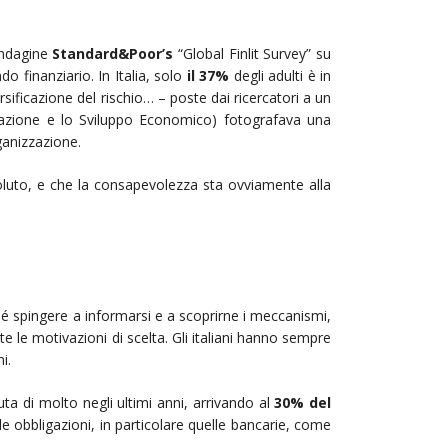
’indagine
Standard&Poor’s
“Global Finlit Survey” su
o finanziario. In Italia, solo
il 37%
degli adulti è in
ificazione del rischio… – poste dai ricercatori a un
razione e lo Sviluppo Economico) fotografava una
rganizzazione.
luto, e che la consapevolezza sta ovviamente alla
é spingere a informarsi e a scoprirne i meccanismi,
e le motivazioni di scelta. Gli italiani hanno sempre
i.
uta di molto negli ultimi anni, arrivando al
30%
del
le obbligazioni, in particolare quelle bancarie, come