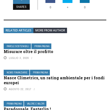
SHARES
+
0
0
RELATED ARTICLES
MORE FROM AUTHOR
PAROLE SOSTENIBILI
PRIMA PAGINA
Misurare oltre il profitto
LUGLIO 3, 2026
NEWS FINANZIARIE
PRIMA PAGINA
Nasce Climetrics, un rating ambientale per i fondi
europei
AGOSTO 22, 2017
PRIMA PAGINA
VALORE E VALORI
Paradossale, Easterlin !