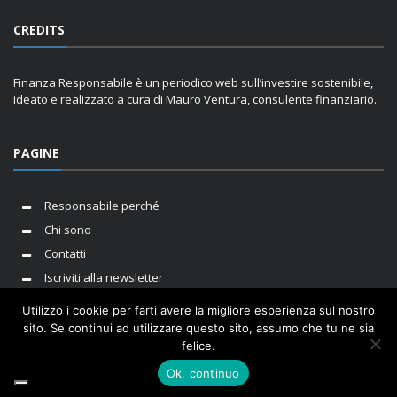
CREDITS
Finanza Responsabile è un periodico web sull’investire sostenibile,
ideato e realizzato a cura di Mauro Ventura, consulente finanziario.
PAGINE
Responsabile perché
Chi sono
Contatti
Iscriviti alla newsletter
Utilizzo i cookie per farti avere la migliore esperienza sul nostro
sito. Se continui ad utilizzare questo sito, assumo che tu ne sia
felice.
I cookie ci aiutano ad erogare servizi di qualità. Utilizzando i
Sito a cura di Mauro Ventura. P.IVA 10781440010 |
Privacy Policy
|
nostri servizi, l'utente accetta le nostre modalità d'uso dei
Cookie Policy
Ok, continuo
cookie.
OK