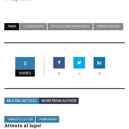
TAGS
CONSULENZA
EDUCAZIONE FINANZIARIA
PIANIFICAZIONE
0
SHARES
+
0
0
RELATED ARTICLES
MORE FROM AUTHOR
FINANZA E CULTURA
PRIMA PAGINA
Attento al lupo!