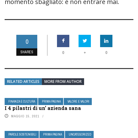
momento sbagliato: è non entrare mai.
0
SHARES
+
0
0
RELATED ARTICLES
MORE FROM AUTHOR
FINANZA E CULTURA
PRIMA PAGINA
VALORE E VALORI
I 4 pilastri di un’ azienda sana
MAGGIO 15, 2021
PAROLE SOSTENIBILI
PRIMA PAGINA
UNCATEGORIZED