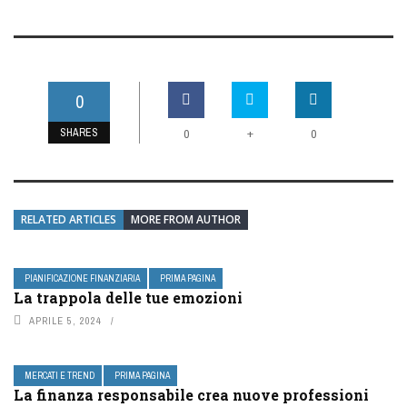
0
SHARES
+
0
0
RELATED ARTICLES
MORE FROM AUTHOR
PIANIFICAZIONE FINANZIARIA
PRIMA PAGINA
La trappola delle tue emozioni
APRILE 5, 2024
MERCATI E TREND
PRIMA PAGINA
La finanza responsabile crea nuove professioni