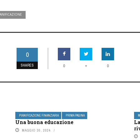
IANIFICAZIONE
0
SHARES
+
0
0
PIANIFICAZIONE FINANZIARIA
PRIMA PAGINA
M
Una buona educazione
La
ri
MAGGIO 30, 2024