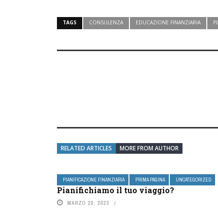
TAGS
CONSULENZA
EDUCAZIONE FINANZIARIA
P
RELATED ARTICLES
MORE FROM AUTHOR
PIANIFICAZIONE FINANZIARIA
PRIMA PAGINA
UNCATEGORIZED
Pianifichiamo il tuo viaggio?
MARZO 20, 2023