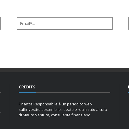
CREDITS
Finanza Responsabile è un periodico web
sull’investire sostenibile, ideato e realizzato a cura
di Mauro Ventura, consulente finanziario.