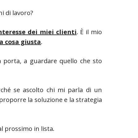
i di lavoro?
nteresse dei miei clienti
. È il mio
la cosa giusta
.
la porta, a guardare quello che sto
rché se ascolto chi mi parla di un
roporre la soluzione e la strategia
l prossimo in lista.