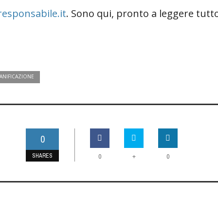
esponsabile.it
. Sono qui, pronto a leggere tutto
IANIFICAZIONE
0
SHARES
+
0
0