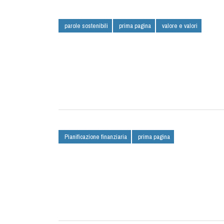
parole sostenibili
prima pagina
valore e valori
Pianificazione finanziaria
prima pagina