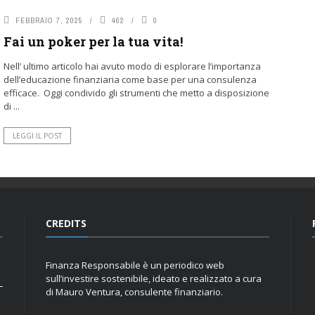
FEBBRAIO 7, 2025
462
0
Fai un poker per la tua vita!
Nell’ ultimo articolo hai avuto modo di esplorare l’importanza
dell’educazione finanziaria come base per una consulenza
efficace. Oggi condivido gli strumenti che metto a disposizione
di ...
LEGGI IL POST
CREDITS
Finanza Responsabile è un periodico web
sull’investire sostenibile, ideato e realizzato a cura
di Mauro Ventura, consulente finanziario.