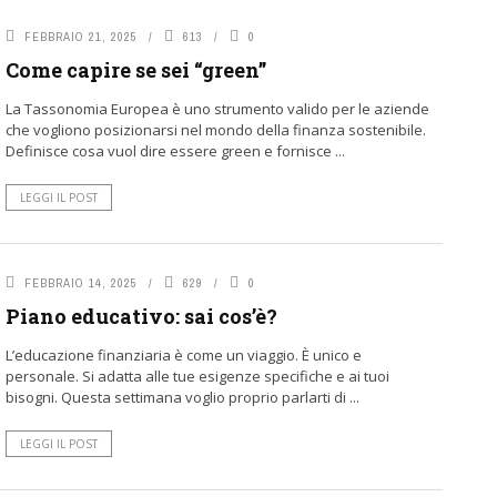
FEBBRAIO 21, 2025
613
0
Come capire se sei “green”
La Tassonomia Europea è uno strumento valido per le aziende
che vogliono posizionarsi nel mondo della finanza sostenibile.
Definisce cosa vuol dire essere green e fornisce ...
LEGGI IL POST
FEBBRAIO 14, 2025
629
0
Piano educativo: sai cos’è?
L’educazione finanziaria è come un viaggio. È unico e
personale. Si adatta alle tue esigenze specifiche e ai tuoi
bisogni. Questa settimana voglio proprio parlarti di ...
LEGGI IL POST