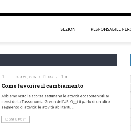
SEZIONI
RESPONSABILE PER
FEBBRAIO 28, 2025
644
0
Come favorire il cambiamento
Abbiamo visto la scorsa settimana le attività ecosostenibili ai
sensi della Tassonomia Green dell’UE. Oggi ti parlo di un altro
segmento di attività: le attività abilitanti. ...
LEGGI IL POST