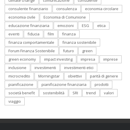
climate change
comunicazione
consulente
consulente finanziario
consulenza
economia circolare
economia civile
Economia di Comunione
educazione finanziaria
emozioni
ESG
etica
eventi
fiducia
film
finanza
finanza comportamentale
finanza sostenibile
Forum Finanza Sostenibile
futuro
green
green economy
impact investing
impresa
imprese
inclusione
investimenti
investimenti etici
microcredito
Morningstar
obiettivi
parità di genere
pianificazione
pianificazione finanziaria
prodotti
società benefit
sostenibilità
SRI
trend
valori
viaggio