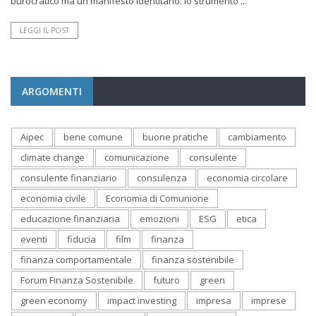
burocratico ma un manifesto identitario: lo strumento ...
LEGGI IL POST
ARGOMENTI
Aipec
bene comune
buone pratiche
cambiamento
climate change
comunicazione
consulente
consulente finanziario
consulenza
economia circolare
economia civile
Economia di Comunione
educazione finanziaria
emozioni
ESG
etica
eventi
fiducia
film
finanza
finanza comportamentale
finanza sostenibile
Forum Finanza Sostenibile
futuro
green
green economy
impact investing
impresa
imprese