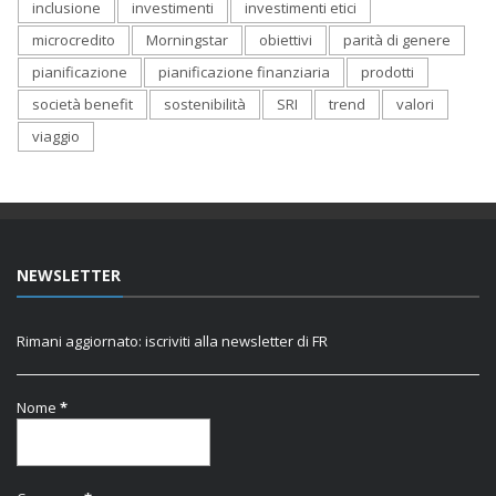
inclusione
investimenti
investimenti etici
microcredito
Morningstar
obiettivi
parità di genere
pianificazione
pianificazione finanziaria
prodotti
società benefit
sostenibilità
SRI
trend
valori
viaggio
NEWSLETTER
Rimani aggiornato: iscriviti alla newsletter di FR
Nome
*