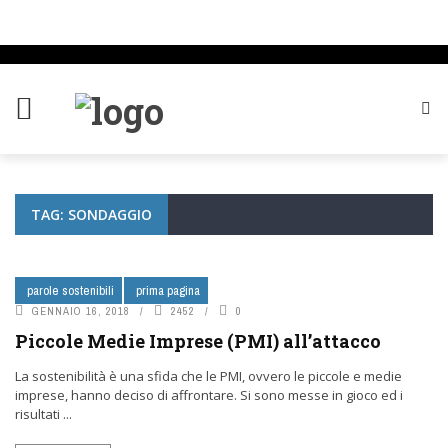
TAG: SONDAGGIO
parole sostenibili
prima pagina
GENNAIO 16, 2018
2452
0
Piccole Medie Imprese (PMI) all’attacco
La sostenibilità è una sfida che le PMI, ovvero le piccole e medie
imprese, hanno deciso di affrontare. Si sono messe in gioco ed i
risultati ...