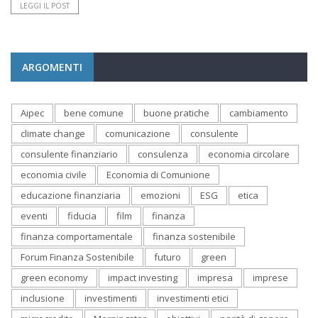
LEGGI IL POST
ARGOMENTI
Aipec
bene comune
buone pratiche
cambiamento
climate change
comunicazione
consulente
consulente finanziario
consulenza
economia circolare
economia civile
Economia di Comunione
educazione finanziaria
emozioni
ESG
etica
eventi
fiducia
film
finanza
finanza comportamentale
finanza sostenibile
Forum Finanza Sostenibile
futuro
green
green economy
impact investing
impresa
imprese
inclusione
investimenti
investimenti etici