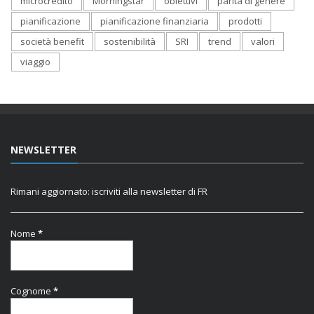
microcredito
Morningstar
obiettivi
parità di genere
pianificazione
pianificazione finanziaria
prodotti
società benefit
sostenibilità
SRI
trend
valori
viaggio
NEWSLETTER
Rimani aggiornato: iscriviti alla newsletter di FR
Nome
*
Cognome
*