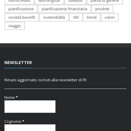
microcredito
Morningstar
obiettivi
parità di genere
pianificazione
pianificazione finanziaria
prodotti
società benefit
sostenibilità
SRI
trend
valori
viaggio
NEWSLETTER
Rimani aggiornato: iscriviti alla newsletter di FR
Nome
*
Cognome
*