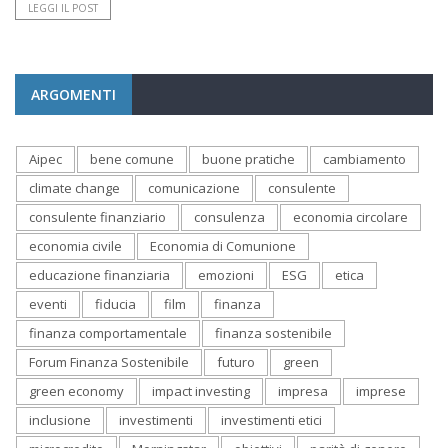
LEGGI IL POST
ARGOMENTI
Aipec
bene comune
buone pratiche
cambiamento
climate change
comunicazione
consulente
consulente finanziario
consulenza
economia circolare
economia civile
Economia di Comunione
educazione finanziaria
emozioni
ESG
etica
eventi
fiducia
film
finanza
finanza comportamentale
finanza sostenibile
Forum Finanza Sostenibile
futuro
green
green economy
impact investing
impresa
imprese
inclusione
investimenti
investimenti etici