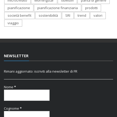
microcredito
Morningstar
obiettivi
parità di genere
pianificazione
pianificazione finanziaria
prodotti
società benefit
sostenibilità
SRI
trend
valori
viaggio
NEWSLETTER
Rimani aggiornato: iscriviti alla newsletter di FR
Nome
*
Cognome
*