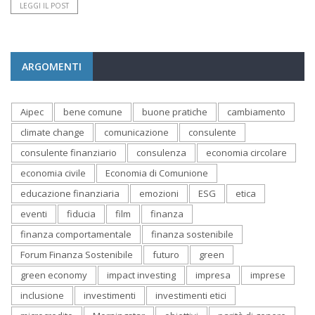
LEGGI IL POST
ARGOMENTI
Aipec
bene comune
buone pratiche
cambiamento
climate change
comunicazione
consulente
consulente finanziario
consulenza
economia circolare
economia civile
Economia di Comunione
educazione finanziaria
emozioni
ESG
etica
eventi
fiducia
film
finanza
finanza comportamentale
finanza sostenibile
Forum Finanza Sostenibile
futuro
green
green economy
impact investing
impresa
imprese
inclusione
investimenti
investimenti etici