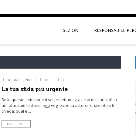
SEZIONI
RESPONSABILE PER
GIUGNO 1, 2023
850
0
La tua sfida più urgente
Se in queste settimane ti sei proiettato, grazie ai miei articoli, in
un futuro più lontano, oggi voglio che tu accorci l’orizzonte e ti
chieda: qual è ...
LEGGI IL POST