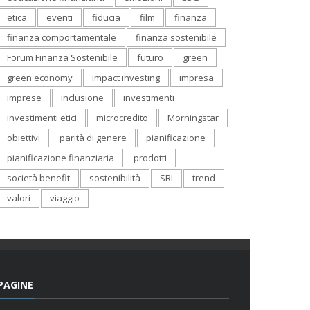
etica
eventi
fiducia
film
finanza
finanza comportamentale
finanza sostenibile
Forum Finanza Sostenibile
futuro
green
green economy
impact investing
impresa
imprese
inclusione
investimenti
investimenti etici
microcredito
Morningstar
obiettivi
parità di genere
pianificazione
pianificazione finanziaria
prodotti
società benefit
sostenibilità
SRI
trend
valori
viaggio
PAGINE