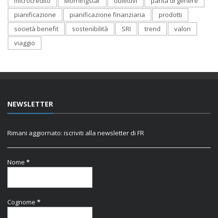
microcredito
Morningstar
obiettivi
parità di genere
pianificazione
pianificazione finanziaria
prodotti
società benefit
sostenibilità
SRI
trend
valori
viaggio
NEWSLETTER
Rimani aggiornato: iscriviti alla newsletter di FR
Nome
*
Cognome
*