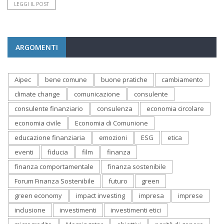
LEGGI IL POST
ARGOMENTI
Aipec
bene comune
buone pratiche
cambiamento
climate change
comunicazione
consulente
consulente finanziario
consulenza
economia circolare
economia civile
Economia di Comunione
educazione finanziaria
emozioni
ESG
etica
eventi
fiducia
film
finanza
finanza comportamentale
finanza sostenibile
Forum Finanza Sostenibile
futuro
green
green economy
impact investing
impresa
imprese
inclusione
investimenti
investimenti etici