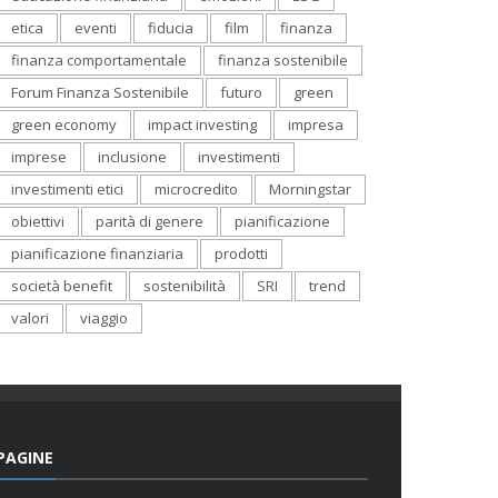
etica
eventi
fiducia
film
finanza
finanza comportamentale
finanza sostenibile
Forum Finanza Sostenibile
futuro
green
green economy
impact investing
impresa
imprese
inclusione
investimenti
investimenti etici
microcredito
Morningstar
obiettivi
parità di genere
pianificazione
pianificazione finanziaria
prodotti
società benefit
sostenibilità
SRI
trend
valori
viaggio
PAGINE