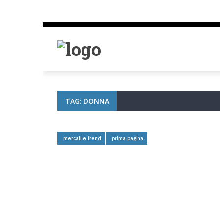
TAG: DONNA
mercati e trend
prima pagina