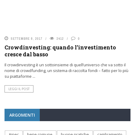
SETTEMBRE 8, 2017
2412
0
Crowdinvesting: quando l’investimento
cresce dal basso
Il crowdinvesting è un sottoinsieme di quell’universo che va sotto il
nome di crowdfunding, un sistema di raccolta fondi – fatto per lo più
su piattaforme ...
LEGGI IL POST
ARGOMENTI
Aipec
bene comune
buone pratiche
cambiamento