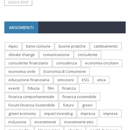
LEGGI IL POST
ARGOMENTI
Aipec
bene comune
buone pratiche
cambiamento
climate change
comunicazione
consulente
consulente finanziario
consulenza
economia circolare
economia civile
Economia di Comunione
educazione finanziaria
emozioni
ESG
etica
eventi
fiducia
film
finanza
finanza comportamentale
finanza sostenibile
Forum Finanza Sostenibile
futuro
green
green economy
impact investing
impresa
imprese
inclusione
investimenti
investimenti etici