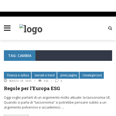
TAG: CAMBIA
Finanza e cultura
mercati e trend
prima pagina
Uncategorized
MARZO 28, 2025
916
0
Regole per l’Europa ESG
Oggi voglio parlarti di un argomento molto attuale: la tassonomia UE.
Quando si parla di “tassonomia” si potrebbe pensare subito a un
argomento polveroso e accademico. ...