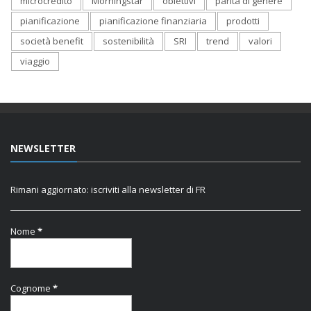
microcredito
Morningstar
obiettivi
parità di genere
pianificazione
pianificazione finanziaria
prodotti
società benefit
sostenibilità
SRI
trend
valori
viaggio
NEWSLETTER
Rimani aggiornato: iscriviti alla newsletter di FR
Nome
*
Cognome
*