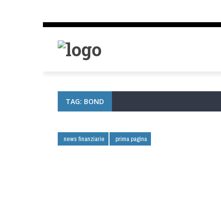
TAG: BOND
news finanziarie
prima pagina