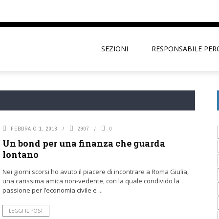
SEZIONI
RESPONSABILE PER
FEBBRAIO 1, 2018
2907
0
Un bond per una finanza che guarda
lontano
Nei giorni scorsi ho avuto il piacere di incontrare a Roma Giulia,
una carissima amica non-vedente, con la quale condivido la
passione per l’economia civile e ...
LEGGI IL POST