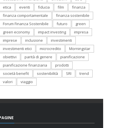
etica
eventi
fiducia
film
finanza
finanza comportamentale
finanza sostenibile
Forum Finanza Sostenibile
futuro
green
green economy
impact investing
impresa
imprese
inclusione
investimenti
investimenti etici
microcredito
Morningstar
obiettivi
parità di genere
pianificazione
pianificazione finanziaria
prodotti
società benefit
sostenibilità
SRI
trend
valori
viaggio
PAGINE