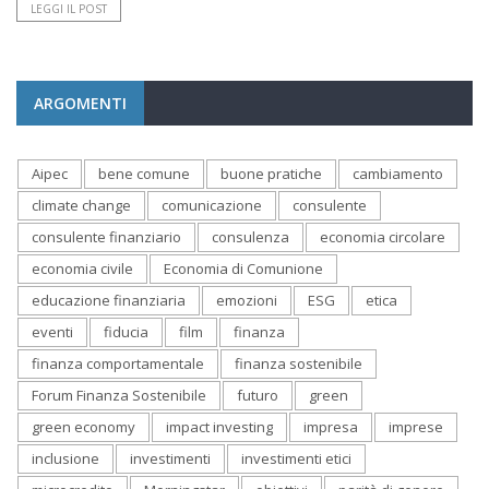
LEGGI IL POST
ARGOMENTI
Aipec
bene comune
buone pratiche
cambiamento
climate change
comunicazione
consulente
consulente finanziario
consulenza
economia circolare
economia civile
Economia di Comunione
educazione finanziaria
emozioni
ESG
etica
eventi
fiducia
film
finanza
finanza comportamentale
finanza sostenibile
Forum Finanza Sostenibile
futuro
green
green economy
impact investing
impresa
imprese
inclusione
investimenti
investimenti etici