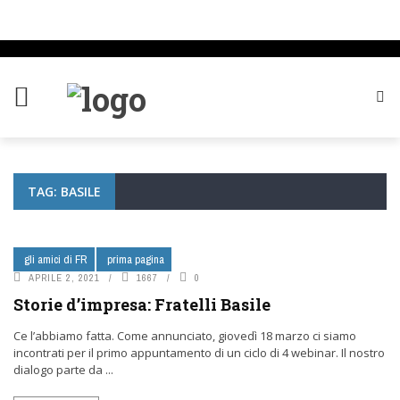
TAG: BASILE
gli amici di FR
prima pagina
APRILE 2, 2021
1667
0
Storie d’impresa: Fratelli Basile
Ce l’abbiamo fatta. Come annunciato, giovedì 18 marzo ci siamo
incontrati per il primo appuntamento di un ciclo di 4 webinar. Il nostro
dialogo parte da ...