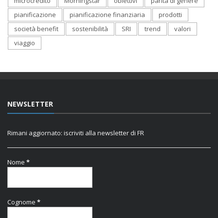
microcredito
Morningstar
obiettivi
parità di genere
pianificazione
pianificazione finanziaria
prodotti
società benefit
sostenibilità
SRI
trend
valori
viaggio
NEWSLETTER
Rimani aggiornato: iscriviti alla newsletter di FR
Nome
*
Cognome
*