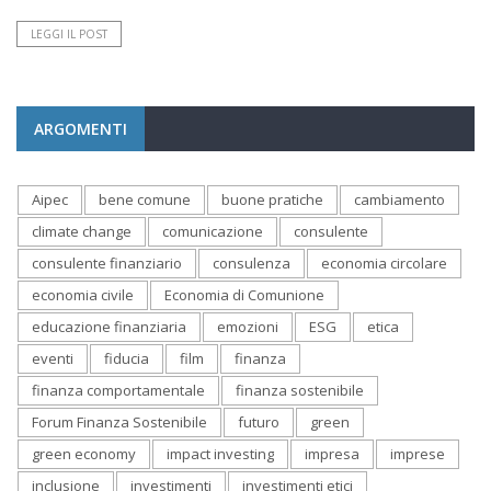
LEGGI IL POST
ARGOMENTI
Aipec
bene comune
buone pratiche
cambiamento
climate change
comunicazione
consulente
consulente finanziario
consulenza
economia circolare
economia civile
Economia di Comunione
educazione finanziaria
emozioni
ESG
etica
eventi
fiducia
film
finanza
finanza comportamentale
finanza sostenibile
Forum Finanza Sostenibile
futuro
green
green economy
impact investing
impresa
imprese
inclusione
investimenti
investimenti etici