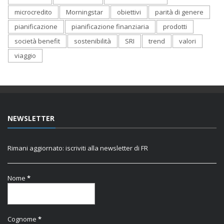
microcredito
Morningstar
obiettivi
parità di genere
pianificazione
pianificazione finanziaria
prodotti
società benefit
sostenibilità
SRI
trend
valori
viaggio
NEWSLETTER
Rimani aggiornato: iscriviti alla newsletter di FR
Nome
*
Cognome
*